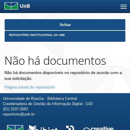
Skip
Voltar
navigation
REPOSITÓRIO INSTITUCIONAL DA UNB
Não há documentos
Não há documentos disponíveis no repositório de acordo com a
sua solicitação.
Página inicial do repositório
Universidade de Brasília - Biblioteca Central
Coordenadoria de Gestão da Informação Digital - GID
(61) 3107-2683
repositorio@unb.br