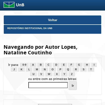
Skip
Voltar
navigation
REPOSITÓRIO INSTITUCIONAL DA UNB
Navegando por Autor Lopes,
Nataline Coutinho
Ir para:
0-9
A
B
C
D
E
F
G
H
I
J
K
L
M
N
O
P
Q
R
S
T
U
V
W
X
Y
Z
ou entre com as primeiras letras: