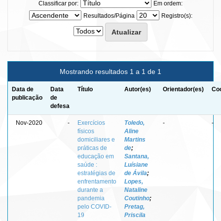
Classificar por:
Em ordem:
Resultados/Página
Registro(s):
Mostrando resultados 1 a 1 de 1
Data de
Data
Título
Autor(es)
Orientador(es)
Coo
publicação
de
defesa
Nov-2020
-
Exercícios
Toledo,
-
-
físicos
Aline
domiciliares e
Martins
práticas de
de
;
educação em
Santana,
saúde :
Luísiane
estratégias de
de Ávila
;
enfrentamento
Lopes,
durante a
Nataline
pandemia
Coutinho
;
pelo COVID-
Pretag,
19
Priscila