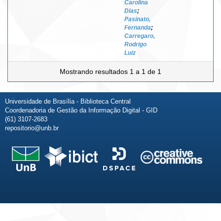
Carolina
Dias
;
Pasinato,
Fernanda
;
Carregaro,
Rodrigo
Luiz
Mostrando resultados 1 a 1 de 1
Universidade de Brasília - Biblioteca Central
Coordenadoria de Gestão da Informação Digital - GID
(61) 3107-2683
repositorio@unb.br
Fale conosco