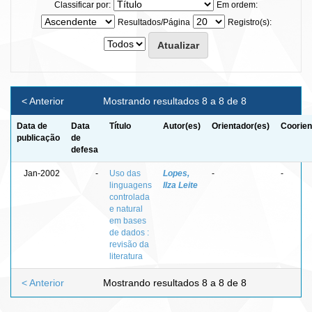
Classificar por:
Em ordem:
Resultados/Página
Registro(s):
< Anterior
Mostrando resultados 8 a 8 de 8
Data de
Data
Título
Autor(es)
Orientador(es)
Coorien
publicação
de
defesa
Jan-2002
-
Uso das
Lopes,
-
-
linguagens
Ilza Leite
controlada
e natural
em bases
de dados :
revisão da
literatura
< Anterior
Mostrando resultados 8 a 8 de 8