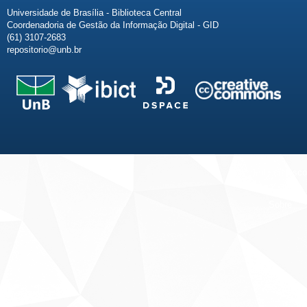
Universidade de Brasília - Biblioteca Central
Coordenadoria de Gestão da Informação Digital - GID
(61) 3107-2683
repositorio@unb.br
Fale conosco
Sobre