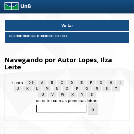
Skip
Voltar
navigation
REPOSITÓRIO INSTITUCIONAL DA UNB
Navegando por Autor Lopes, Ilza
Leite
Ir para:
0-9
A
B
C
D
E
F
G
H
I
J
K
L
M
N
O
P
Q
R
S
T
U
V
W
X
Y
Z
ou entre com as primeiras letras: