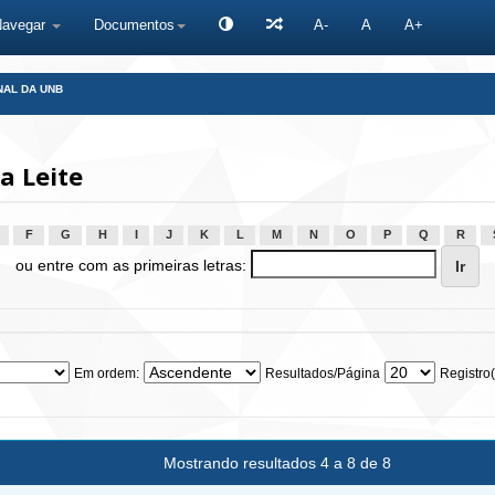
Navegar
Documentos
A-
A
A+
NAL DA UNB
a Leite
F
G
H
I
J
K
L
M
N
O
P
Q
R
ou entre com as primeiras letras:
Em ordem:
Resultados/Página
Registro(
Mostrando resultados 4 a 8 de 8