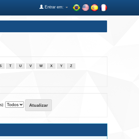
Entrar em:
S
T
U
V
W
X
Y
Z
s):