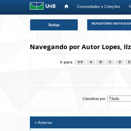
Comunidades e Coleções
Skip
REPOSITÓRIO INSTITUCIO
Voltar
navigation
Navegando por Autor Lopes, Ilz
Ir para:
0-9
A
B
C
D
E
Classificar por:
< Anterior