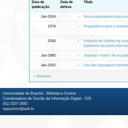
Data de
Data de
Título
publicação
defesa
Jan-2004
-
Novos paradigmas para ava
1978
-
Prognósticos para a implan
2006
-
Proposta de critérios de qu
brasileiros da world wide w
Jan-1985
-
Sistemas "online" de recup
Jan-2002
-
Uso das linguagens controlad
< Anterior
Universidade de Brasília - Biblioteca Central
Coordenadoria de Gestão da Informação Digital - GID
(61) 3107-2683
repositorio@unb.br