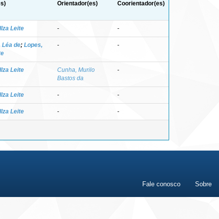
s)
Orientador(es)
Coorientador(es)
Ilza Leite
-
-
 Léa de
;
Lopes,
-
-
te
Ilza Leite
Cunha, Murilo
-
Bastos da
Ilza Leite
-
-
Ilza Leite
-
-
Fale conosco
Sobre