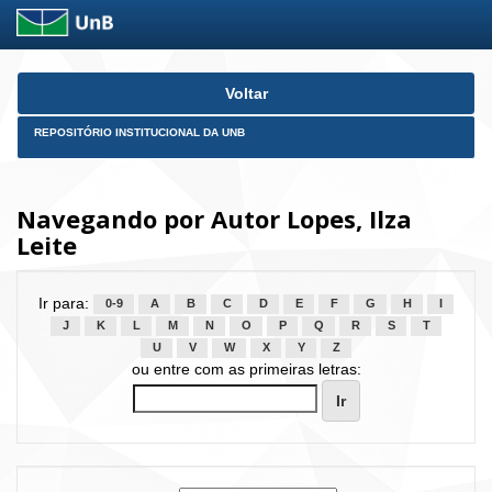
Skip
Voltar
navigation
REPOSITÓRIO INSTITUCIONAL DA UNB
Navegando por Autor Lopes, Ilza
Leite
Ir para:
0-9
A
B
C
D
E
F
G
H
I
J
K
L
M
N
O
P
Q
R
S
T
U
V
W
X
Y
Z
ou entre com as primeiras letras: