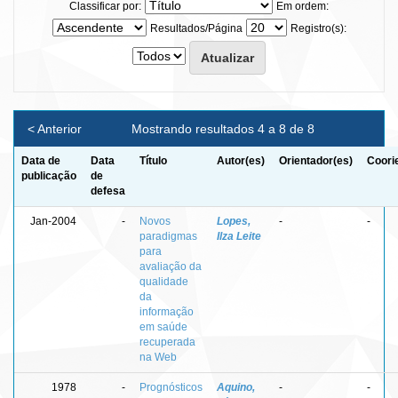
Classificar por:
Em ordem:
Resultados/Página
Registro(s):
< Anterior
Mostrando resultados 4 a 8 de 8
Data de
Data
Título
Autor(es)
Orientador(es)
Coori
publicação
de
defesa
Jan-2004
-
Novos
Lopes,
-
-
paradigmas
Ilza Leite
para
avaliação da
qualidade
da
informação
em saúde
recuperada
na Web
1978
-
Prognósticos
Aquino,
-
-