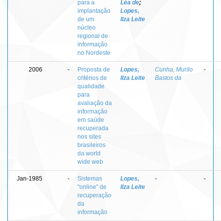
para a
Léa de
;
implantação
Lopes,
de um
Ilza Leite
núcleo
regional de
informação
no Nordeste
2006
-
Proposta de
Lopes,
Cunha, Murilo
-
critérios de
Ilza Leite
Bastos da
qualidade
para
avaliação da
informação
em saúde
recuperada
nos sites
brasileiros
da world
wide web
Jan-1985
-
Sistemas
Lopes,
-
-
"online" de
Ilza Leite
recuperação
da
informação