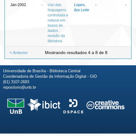
Jan-2002
-
Uso das
Lopes,
-
-
linguagens
Ilza Leite
controlada e
natural em
bases de
dados :
revisão da
literatura
< Anterior
Mostrando resultados 4 a 8 de 8
Universidade de Brasília - Biblioteca Central
Coordenadoria de Gestão da Informação Digital - GID
(61) 3107-2683
repositorio@unb.br