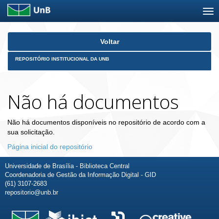
Skip
Voltar
navigation
REPOSITÓRIO INSTITUCIONAL DA UNB
Não há documentos
Não há documentos disponíveis no repositório de acordo com a
sua solicitação.
Página inicial do repositório
Universidade de Brasília - Biblioteca Central
Coordenadoria de Gestão da Informação Digital - GID
(61) 3107-2683
repositorio@unb.br