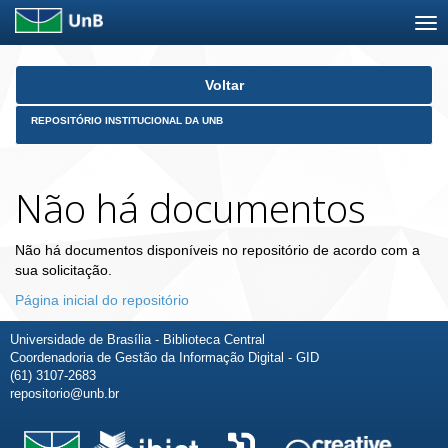
Skip
Voltar
navigation
REPOSITÓRIO INSTITUCIONAL DA UNB
Não há documentos
Não há documentos disponíveis no repositório de acordo com a
sua solicitação.
Página inicial do repositório
Universidade de Brasília - Biblioteca Central
Coordenadoria de Gestão da Informação Digital - GID
(61) 3107-2683
repositorio@unb.br