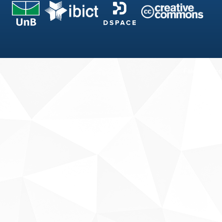
Fale conosco
Sobre