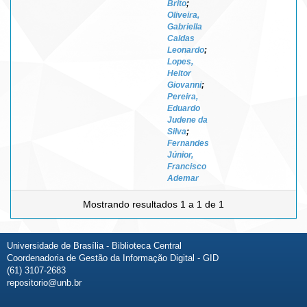
Brito
;
Oliveira,
Gabriella
Caldas
Leonardo
;
Lopes,
Heitor
Giovanni
;
Pereira,
Eduardo
Judene da
Silva
;
Fernandes
Júnior,
Francisco
Ademar
Mostrando resultados 1 a 1 de 1
Universidade de Brasília - Biblioteca Central
Coordenadoria de Gestão da Informação Digital - GID
(61) 3107-2683
repositorio@unb.br