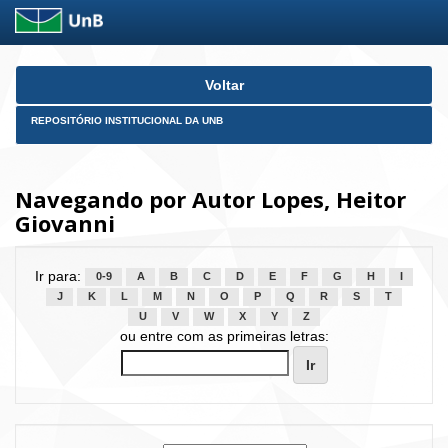
Skip
Voltar
navigation
REPOSITÓRIO INSTITUCIONAL DA UNB
Navegando por Autor Lopes, Heitor
Giovanni
Ir para:
0-9
A
B
C
D
E
F
G
H
I
J
K
L
M
N
O
P
Q
R
S
T
U
V
W
X
Y
Z
ou entre com as primeiras letras: