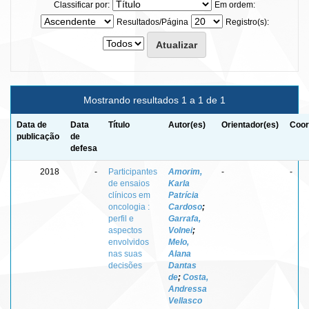
Classificar por:
Em ordem:
Resultados/Página
Registro(s):
Mostrando resultados 1 a 1 de 1
Data de
Data
Título
Autor(es)
Orientador(es)
Coor
publicação
de
defesa
2018
-
Participantes
Amorim,
-
-
de ensaios
Karla
clínicos em
Patrícia
oncologia :
Cardoso
;
perfil e
Garrafa,
aspectos
Volnei
;
envolvidos
Melo,
nas suas
Alana
decisões
Dantas
de
;
Costa,
Andressa
Vellasco