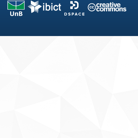
Fale conosco
Sobre