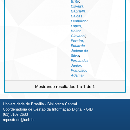
Brito
;
Oliveira,
Gabriella
Caldas
Leonardo
;
Lopes,
Heitor
Giovanni
;
Pereira,
Eduardo
Judene da
Silva
;
Fernandes
Júnior,
Francisco
Ademar
Mostrando resultados 1 a 1 de 1
Universidade de Brasília - Biblioteca Central
Coordenadoria de Gestão da Informação Digital - GID
(61) 3107-2683
repositorio@unb.br