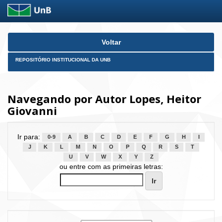
Skip
Voltar
navigation
REPOSITÓRIO INSTITUCIONAL DA UNB
Navegando por Autor Lopes, Heitor
Giovanni
Ir para:
0-9
A
B
C
D
E
F
G
H
I
J
K
L
M
N
O
P
Q
R
S
T
U
V
W
X
Y
Z
ou entre com as primeiras letras: