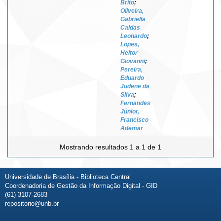
Brito
;
Oliveira,
Gabriella
Caldas
Leonardo
;
Lopes,
Heitor
Giovanni
;
Pereira,
Eduardo
Judene da
Silva
;
Fernandes
Júnior,
Francisco
Ademar
Mostrando resultados 1 a 1 de 1
Universidade de Brasília - Biblioteca Central
Coordenadoria de Gestão da Informação Digital - GID
(61) 3107-2683
repositorio@unb.br