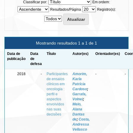
Classificar por:
Em ordem:
Resultados/Página
Registro(s):
Mostrando resultados 1 a 1 de 1
Data de
Data
Título
Autor(es)
Orientador(es)
Coor
publicação
de
defesa
2018
-
Participantes
Amorim,
-
-
de ensaios
Karla
clínicos em
Patrícia
oncologia :
Cardoso
;
perfil e
Garrafa,
aspectos
Volnei
;
envolvidos
Melo,
nas suas
Alana
decisões
Dantas
de
;
Costa,
Andressa
Vellasco