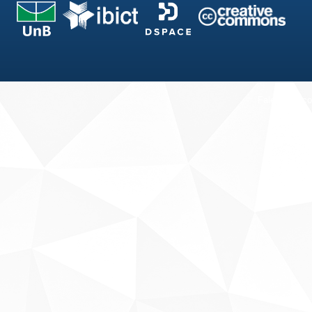
Fale conosco
Sobre