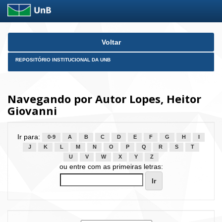
Skip
Voltar
navigation
REPOSITÓRIO INSTITUCIONAL DA UNB
Navegando por Autor Lopes, Heitor
Giovanni
Ir para:
0-9
A
B
C
D
E
F
G
H
I
J
K
L
M
N
O
P
Q
R
S
T
U
V
W
X
Y
Z
ou entre com as primeiras letras: