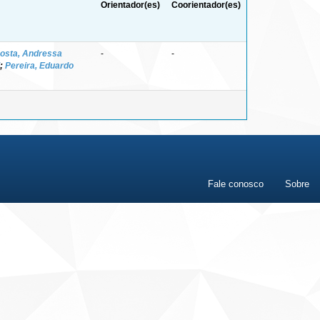
Orientador(es)
Coorientador(es)
osta, Andressa
-
-
;
Pereira, Eduardo
Fale conosco
Sobre