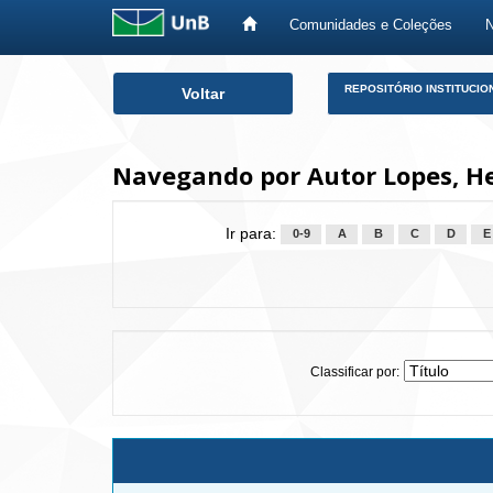
Comunidades e Coleções
Skip
REPOSITÓRIO INSTITUCIO
Voltar
navigation
Navegando por Autor Lopes, He
Ir para:
0-9
A
B
C
D
E
Classificar por: