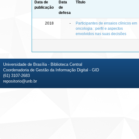
Data de
Data
Título
publicação
de
defesa
2018
-
Participantes de ensaios clínicos em
oncologia : perfil e aspectos
envolvidos nas suas decisões
Universidade de Brasília - Biblioteca Central
Coordenadoria de Gestão da Informação Digital - GID
(61) 3107-2683
repositorio@unb.br