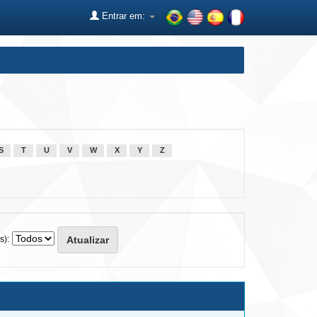
Entrar em:
S
T
U
V
W
X
Y
Z
s):