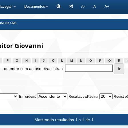
Navegar
Documentos
A-
A
A+
NAL DA UNB
itor Giovanni
F
G
H
I
J
K
L
M
N
O
P
Q
R
ou entre com as primeiras letras:
Em ordem:
Resultados/Página
Registro(
Mostrando resultados 1 a 1 de 1