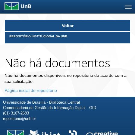
Skip
Voltar
navigation
REPOSITÓRIO INSTITUCIONAL DA UNB
Não há documentos
Não há documentos disponíveis no repositório de acordo com a
sua solicitação.
Página inicial do repositório
Universidade de Brasília - Biblioteca Central
Coordenadoria de Gestão da Informação Digital - GID
(61) 3107-2683
repositorio@unb.br