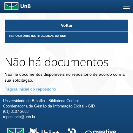
Skip
Voltar
navigation
REPOSITÓRIO INSTITUCIONAL DA UNB
Não há documentos
Não há documentos disponíveis no repositório de acordo com a
sua solicitação.
Página inicial do repositório
Universidade de Brasília - Biblioteca Central
Coordenadoria de Gestão da Informação Digital - GID
(61) 3107-2683
repositorio@unb.br