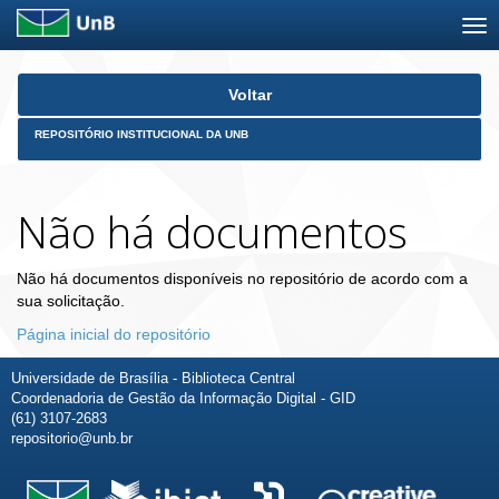
Skip
Voltar
navigation
REPOSITÓRIO INSTITUCIONAL DA UNB
Não há documentos
Não há documentos disponíveis no repositório de acordo com a
sua solicitação.
Página inicial do repositório
Universidade de Brasília - Biblioteca Central
Coordenadoria de Gestão da Informação Digital - GID
(61) 3107-2683
repositorio@unb.br