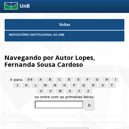
Skip
Voltar
navigation
REPOSITÓRIO INSTITUCIONAL DA UNB
Navegando por Autor Lopes,
Fernanda Sousa Cardoso
Ir para:
0-9
A
B
C
D
E
F
G
H
I
J
K
L
M
N
O
P
Q
R
S
T
U
V
W
X
Y
Z
ou entre com as primeiras letras: