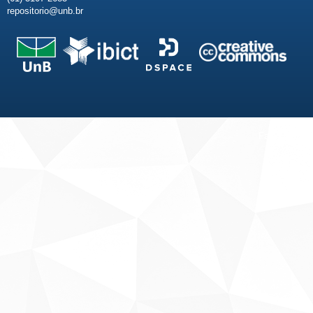
repositorio@unb.br
Fale conosco
Sobre