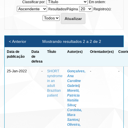
Classificar por:
Em ordem:
Resultados/Página
Registro(s):
< Anterior
Mostrando resultados 2 a 2 de 2
Data de
Data
Título
Autor(es)
Orientador(es)
Coori
publicação
de
defesa
25-Jan-2022
-
SHORT
Gonçalves,
-
-
syndrome
Ana
in an
Caroline
adult
Gabriel
;
Brazilian
Moretti,
patient
Patricia
Natália
Silva
;
Cordoba,
Mara
Santos
;
Oliveira,