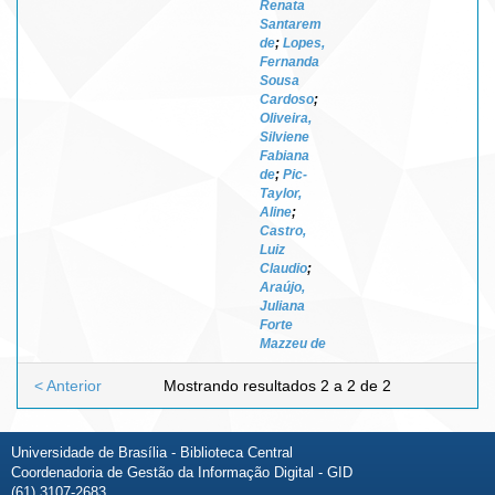
Renata
Santarem
de
;
Lopes,
Fernanda
Sousa
Cardoso
;
Oliveira,
Silviene
Fabiana
de
;
Pic-
Taylor,
Aline
;
Castro,
Luiz
Claudio
;
Araújo,
Juliana
Forte
Mazzeu de
< Anterior
Mostrando resultados 2 a 2 de 2
Universidade de Brasília - Biblioteca Central
Coordenadoria de Gestão da Informação Digital - GID
(61) 3107-2683