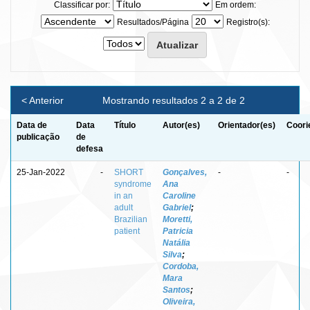
Classificar por:
Em ordem:
Resultados/Página
Registro(s):
< Anterior
Mostrando resultados 2 a 2 de 2
Data de
Data
Título
Autor(es)
Orientador(es)
Coori
publicação
de
defesa
25-Jan-2022
-
SHORT
Gonçalves,
-
-
syndrome
Ana
in an
Caroline
adult
Gabriel
;
Brazilian
Moretti,
patient
Patricia
Natália
Silva
;
Cordoba,
Mara
Santos
;
Oliveira,