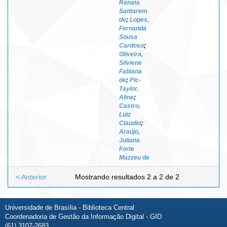
Renata
Santarem
de
;
Lopes,
Fernanda
Sousa
Cardoso
;
Oliveira,
Silviene
Fabiana
de
;
Pic-
Taylor,
Aline
;
Castro,
Luiz
Claudio
;
Araújo,
Juliana
Forte
Mazzeu de
< Anterior
Mostrando resultados 2 a 2 de 2
Universidade de Brasília - Biblioteca Central
Coordenadoria de Gestão da Informação Digital - GID
(61) 3107-2683