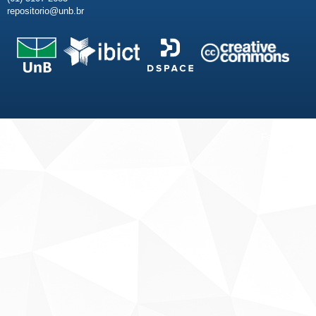
repositorio@unb.br
Fale conosco
Sobre