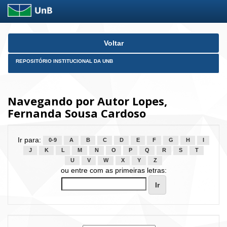
Skip
Voltar
navigation
REPOSITÓRIO INSTITUCIONAL DA UNB
Navegando por Autor Lopes,
Fernanda Sousa Cardoso
Ir para:
0-9
A
B
C
D
E
F
G
H
I
J
K
L
M
N
O
P
Q
R
S
T
U
V
W
X
Y
Z
ou entre com as primeiras letras: