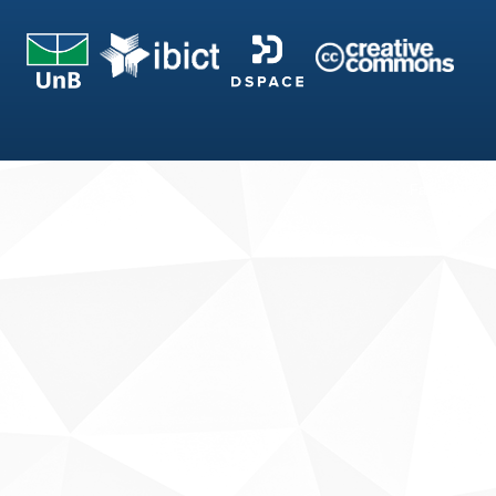
Fale conosco
Sobre