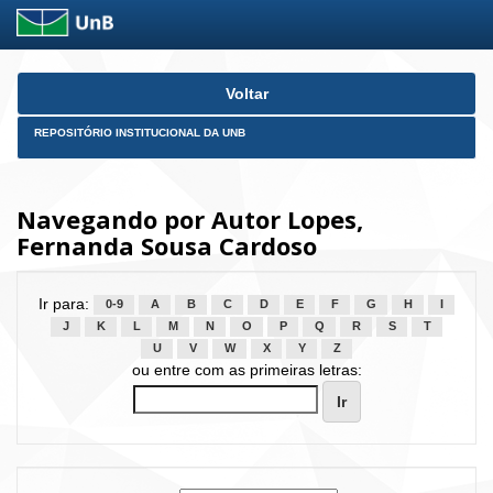
Skip
Voltar
navigation
REPOSITÓRIO INSTITUCIONAL DA UNB
Navegando por Autor Lopes,
Fernanda Sousa Cardoso
Ir para:
0-9
A
B
C
D
E
F
G
H
I
J
K
L
M
N
O
P
Q
R
S
T
U
V
W
X
Y
Z
ou entre com as primeiras letras: