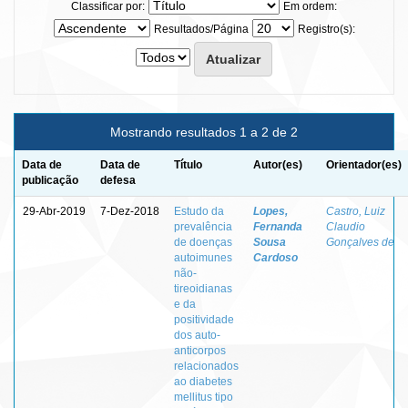
Classificar por:
Em ordem:
Resultados/Página
Registro(s):
Mostrando resultados 1 a 2 de 2
Data de
Data de
Título
Autor(es)
Orientador(es)
publicação
defesa
29-Abr-2019
7-Dez-2018
Estudo da
Lopes,
Castro, Luiz
prevalência
Fernanda
Claudio
de doenças
Sousa
Gonçalves de
autoimunes
Cardoso
não-
tireoidianas
e da
positividade
dos auto-
anticorpos
relacionados
ao diabetes
mellitus tipo