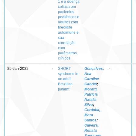
1 e à doença
celíaca em
pacientes
pediátricos e
adultos com
tireoidite
autoimune e
sua
correlação
com
parâmetros
clínicos
25-Jan-2022
-
SHORT
Gonçalves,
-
syndrome in
Ana
an adult
Caroline
Brazilian
Gabriel
;
patient
Moretti,
Patricia
Natália
Silva
;
Cordoba,
Mara
Santos
;
Oliveira,
Renata
Santarem