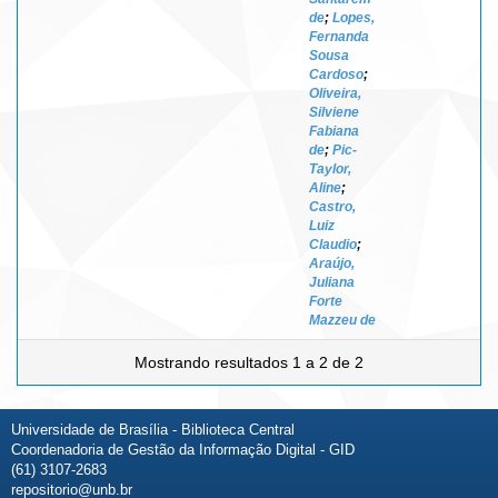
de
;
Lopes,
Fernanda
Sousa
Cardoso
;
Oliveira,
Silviene
Fabiana
de
;
Pic-
Taylor,
Aline
;
Castro,
Luiz
Claudio
;
Araújo,
Juliana
Forte
Mazzeu de
Mostrando resultados 1 a 2 de 2
Universidade de Brasília - Biblioteca Central
Coordenadoria de Gestão da Informação Digital - GID
(61) 3107-2683
repositorio@unb.br