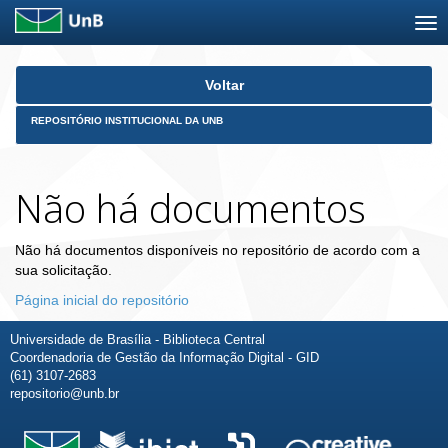
Skip
Voltar
navigation
REPOSITÓRIO INSTITUCIONAL DA UNB
Não há documentos
Não há documentos disponíveis no repositório de acordo com a
sua solicitação.
Página inicial do repositório
Universidade de Brasília - Biblioteca Central
Coordenadoria de Gestão da Informação Digital - GID
(61) 3107-2683
repositorio@unb.br