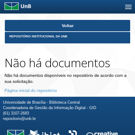
Skip
Voltar
navigation
REPOSITÓRIO INSTITUCIONAL DA UNB
Não há documentos
Não há documentos disponíveis no repositório de acordo com a
sua solicitação.
Página inicial do repositório
Universidade de Brasília - Biblioteca Central
Coordenadoria de Gestão da Informação Digital - GID
(61) 3107-2683
repositorio@unb.br