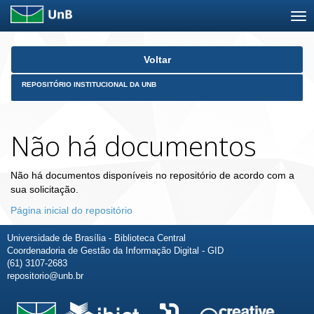
Skip
Voltar
navigation
REPOSITÓRIO INSTITUCIONAL DA UNB
Não há documentos
Não há documentos disponíveis no repositório de acordo com a
sua solicitação.
Página inicial do repositório
Universidade de Brasília - Biblioteca Central
Coordenadoria de Gestão da Informação Digital - GID
(61) 3107-2683
repositorio@unb.br