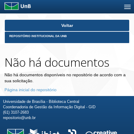
Skip
Voltar
navigation
REPOSITÓRIO INSTITUCIONAL DA UNB
Não há documentos
Não há documentos disponíveis no repositório de acordo com a
sua solicitação.
Página inicial do repositório
Universidade de Brasília - Biblioteca Central
Coordenadoria de Gestão da Informação Digital - GID
(61) 3107-2683
repositorio@unb.br