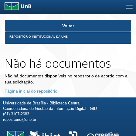
Skip
Voltar
navigation
REPOSITÓRIO INSTITUCIONAL DA UNB
Não há documentos
Não há documentos disponíveis no repositório de acordo com a
sua solicitação.
Página inicial do repositório
Universidade de Brasília - Biblioteca Central
Coordenadoria de Gestão da Informação Digital - GID
(61) 3107-2683
repositorio@unb.br