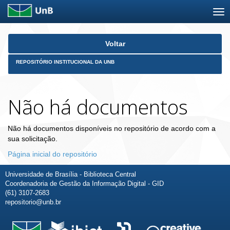
Skip
Voltar
navigation
REPOSITÓRIO INSTITUCIONAL DA UNB
Não há documentos
Não há documentos disponíveis no repositório de acordo com a
sua solicitação.
Página inicial do repositório
Universidade de Brasília - Biblioteca Central
Coordenadoria de Gestão da Informação Digital - GID
(61) 3107-2683
repositorio@unb.br