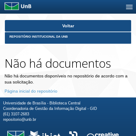
Skip
Voltar
navigation
REPOSITÓRIO INSTITUCIONAL DA UNB
Não há documentos
Não há documentos disponíveis no repositório de acordo com a
sua solicitação.
Página inicial do repositório
Universidade de Brasília - Biblioteca Central
Coordenadoria de Gestão da Informação Digital - GID
(61) 3107-2683
repositorio@unb.br