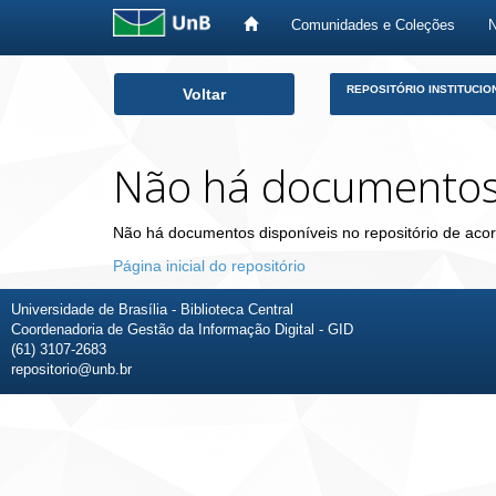
Comunidades e Coleções
Skip
REPOSITÓRIO INSTITUCIO
Voltar
navigation
Não há documento
Não há documentos disponíveis no repositório de acor
Página inicial do repositório
Universidade de Brasília - Biblioteca Central
Coordenadoria de Gestão da Informação Digital - GID
(61) 3107-2683
repositorio@unb.br