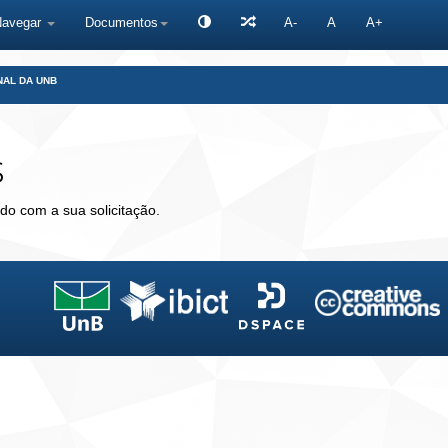
Navegar
Documentos
A-
A
A+
NAL DA UNB
s
do com a sua solicitação.