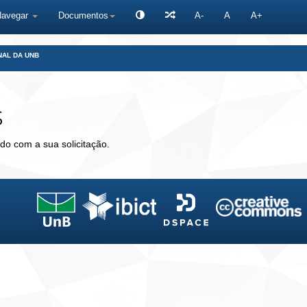
Navegar
Documentos
A-
A
A+
NAL DA UNB
s
do com a sua solicitação.