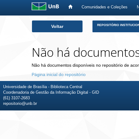
Comunidades e Coleções
Skip
REPOSITÓRIO INSTITUCIO
Voltar
navigation
Não há documento
Não há documentos disponíveis no repositório de acor
Página inicial do repositório
Universidade de Brasília - Biblioteca Central
Coordenadoria de Gestão da Informação Digital - GID
(61) 3107-2683
repositorio@unb.br