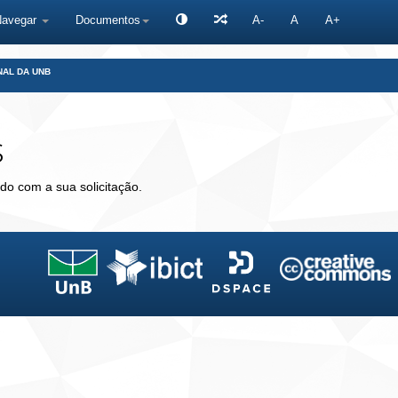
Navegar
Documentos
A-
A
A+
NAL DA UNB
s
do com a sua solicitação.