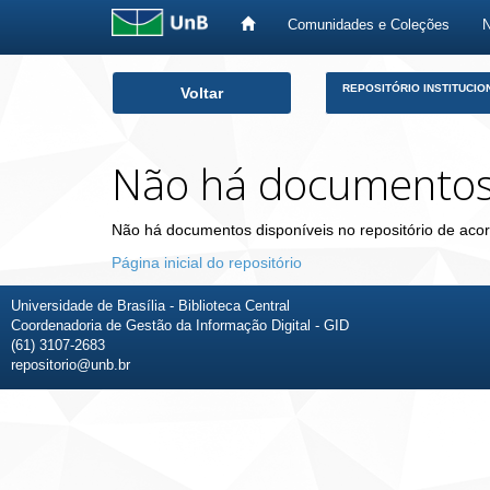
Comunidades e Coleções
Skip
REPOSITÓRIO INSTITUCIO
Voltar
navigation
Não há documento
Não há documentos disponíveis no repositório de acor
Página inicial do repositório
Universidade de Brasília - Biblioteca Central
Coordenadoria de Gestão da Informação Digital - GID
(61) 3107-2683
repositorio@unb.br