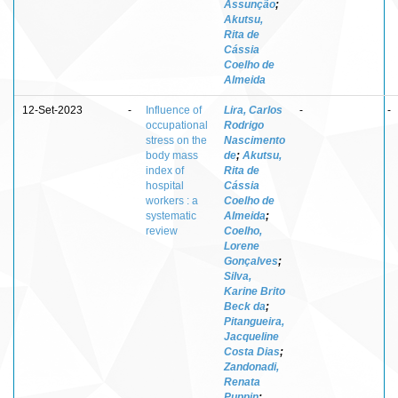
Assunção
;
Akutsu,
Rita de
Cássia
Coelho de
Almeida
12-Set-2023
-
Influence of
Lira, Carlos
-
-
occupational
Rodrigo
stress on the
Nascimento
body mass
de
;
Akutsu,
index of
Rita de
hospital
Cássia
workers : a
Coelho de
systematic
Almeida
;
review
Coelho,
Lorene
Gonçalves
;
Silva,
Karine Brito
Beck da
;
Pitangueira,
Jacqueline
Costa Dias
;
Zandonadi,
Renata
Puppin
;