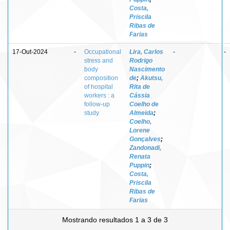
Costa,
Priscila
Ribas de
Farias
17-Out-2024
-
Occupational
Lira, Carlos
-
-
stress and
Rodrigo
body
Nascimento
composition
de
;
Akutsu,
of hospital
Rita de
workers : a
Cássia
follow-up
Coelho de
study
Almeida
;
Coelho,
Lorene
Gonçalves
;
Zandonadi,
Renata
Puppin
;
Costa,
Priscila
Ribas de
Farias
Mostrando resultados 1 a 3 de 3