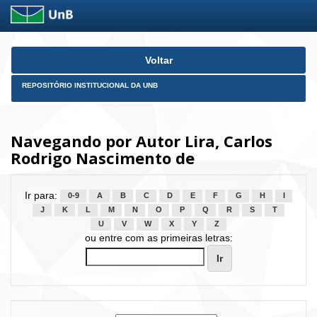
Skip
Voltar
navigation
REPOSITÓRIO INSTITUCIONAL DA UNB
Navegando por Autor Lira, Carlos
Rodrigo Nascimento de
Ir para:
0-9
A
B
C
D
E
F
G
H
I
J
K
L
M
N
O
P
Q
R
S
T
U
V
W
X
Y
Z
ou entre com as primeiras letras: