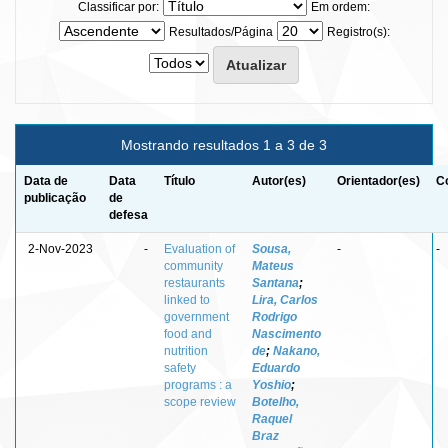
Classificar por:
Em ordem:
Resultados/Página
Registro(s):
Mostrando resultados 1 a 3 de 3
Data de
Data
Título
Autor(es)
Orientador(es)
C
publicação
de
defesa
2-Nov-2023
-
Evaluation of
Sousa,
-
-
community
Mateus
restaurants
Santana
;
linked to
Lira, Carlos
government
Rodrigo
food and
Nascimento
nutrition
de
;
Nakano,
safety
Eduardo
programs : a
Yoshio
;
scope review
Botelho,
Raquel
Braz