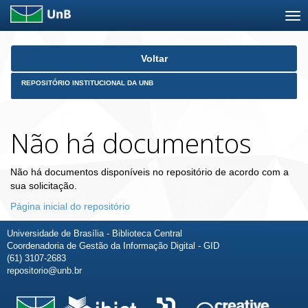
Skip
Voltar
navigation
REPOSITÓRIO INSTITUCIONAL DA UNB
Não há documentos
Não há documentos disponíveis no repositório de acordo com a
sua solicitação.
Página inicial do repositório
Universidade de Brasília - Biblioteca Central
Coordenadoria de Gestão da Informação Digital - GID
(61) 3107-2683
repositorio@unb.br