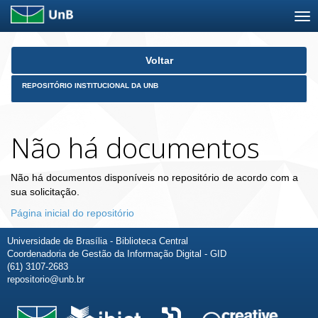
Skip
Voltar
navigation
REPOSITÓRIO INSTITUCIONAL DA UNB
Não há documentos
Não há documentos disponíveis no repositório de acordo com a
sua solicitação.
Página inicial do repositório
Universidade de Brasília - Biblioteca Central
Coordenadoria de Gestão da Informação Digital - GID
(61) 3107-2683
repositorio@unb.br