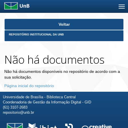
Skip
Voltar
navigation
REPOSITÓRIO INSTITUCIONAL DA UNB
Não há documentos
Não há documentos disponíveis no repositório de acordo com a
sua solicitação.
Página inicial do repositório
Universidade de Brasília - Biblioteca Central
Coordenadoria de Gestão da Informação Digital - GID
(61) 3107-2683
repositorio@unb.br