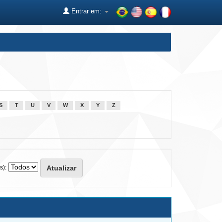
Entrar em:
S
T
U
V
W
X
Y
Z
s):