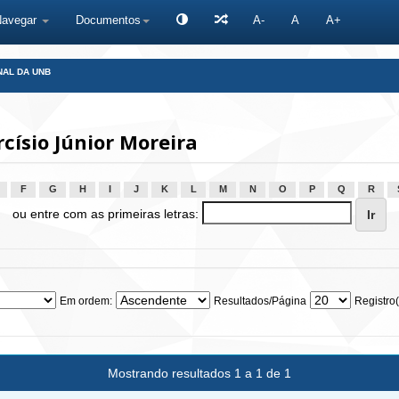
Navegar
Documentos
A-
A
A+
NAL DA UNB
císio Júnior Moreira
F
G
H
I
J
K
L
M
N
O
P
Q
R
ou entre com as primeiras letras:
Em ordem:
Resultados/Página
Registro(
Mostrando resultados 1 a 1 de 1