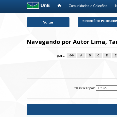
Comunidades e Coleções
Skip
REPOSITÓRIO INSTITUCIO
Voltar
navigation
Navegando por Autor Lima, Tar
Ir para:
0-9
A
B
C
D
E
Classificar por: