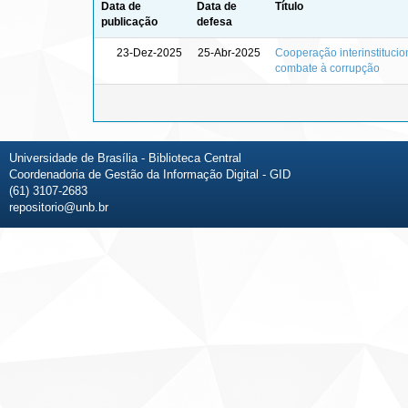
Data de
Data de
Título
publicação
defesa
23-Dez-2025
25-Abr-2025
Cooperação interinstitucio
combate à corrupção
Universidade de Brasília - Biblioteca Central
Coordenadoria de Gestão da Informação Digital - GID
(61) 3107-2683
repositorio@unb.br