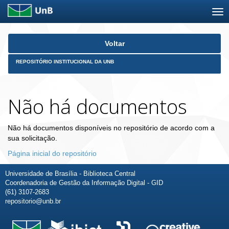
Skip
Voltar
navigation
REPOSITÓRIO INSTITUCIONAL DA UNB
Não há documentos
Não há documentos disponíveis no repositório de acordo com a
sua solicitação.
Página inicial do repositório
Universidade de Brasília - Biblioteca Central
Coordenadoria de Gestão da Informação Digital - GID
(61) 3107-2683
repositorio@unb.br