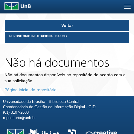
Skip
Voltar
navigation
REPOSITÓRIO INSTITUCIONAL DA UNB
Não há documentos
Não há documentos disponíveis no repositório de acordo com a
sua solicitação.
Página inicial do repositório
Universidade de Brasília - Biblioteca Central
Coordenadoria de Gestão da Informação Digital - GID
(61) 3107-2683
repositorio@unb.br