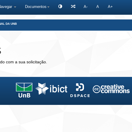
Navegar
Documentos
A-
A
A+
NAL DA UNB
s
do com a sua solicitação.