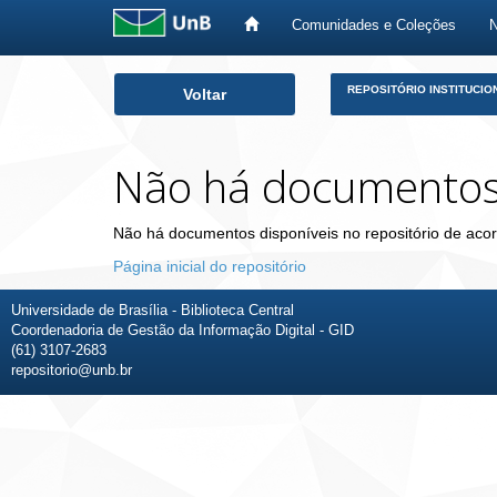
Comunidades e Coleções
Skip
REPOSITÓRIO INSTITUCIO
Voltar
navigation
Não há documento
Não há documentos disponíveis no repositório de acor
Página inicial do repositório
Universidade de Brasília - Biblioteca Central
Coordenadoria de Gestão da Informação Digital - GID
(61) 3107-2683
repositorio@unb.br