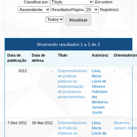
Classificar por:
Em ordem:
Resultados/Página
Registro(s):
Mostrando resultados 1 a 2 de 2
Data de
Data de
Título
Autor(es)
Orientador(e
publicação
defesa
2012
-
Empreendedores
Lima,
-
de políticas
Maria
públicas na
Lúcia de
implementação
Oliveira
de programas
Feliciano
governamentais
de
;
Medeiros,
Janann
Joslin
7-Dez-2011
26-Mai-2011
Empreendedores
Lima,
Medeiros,
de Políticas
Maria
Janann Joslin
Públicas na
Lúcia de