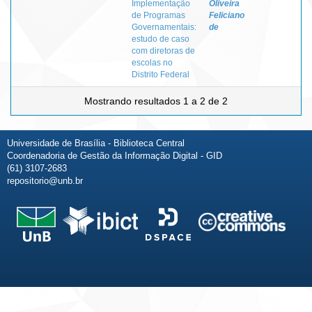
Implementação
Oliveira
de Programas
Feliciano
Governamentais:
de
estudo de caso
com diretoras de
escolas no
Distrito Federal
Mostrando resultados 1 a 2 de 2
Universidade de Brasília - Biblioteca Central
Coordenadoria de Gestão da Informação Digital - GID
(61) 3107-2683
repositorio@unb.br
Fale conosco