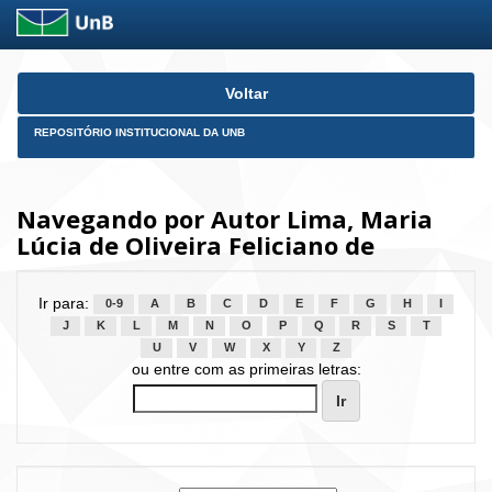
Skip
Voltar
navigation
REPOSITÓRIO INSTITUCIONAL DA UNB
Navegando por Autor Lima, Maria
Lúcia de Oliveira Feliciano de
Ir para:
0-9
A
B
C
D
E
F
G
H
I
J
K
L
M
N
O
P
Q
R
S
T
U
V
W
X
Y
Z
ou entre com as primeiras letras: