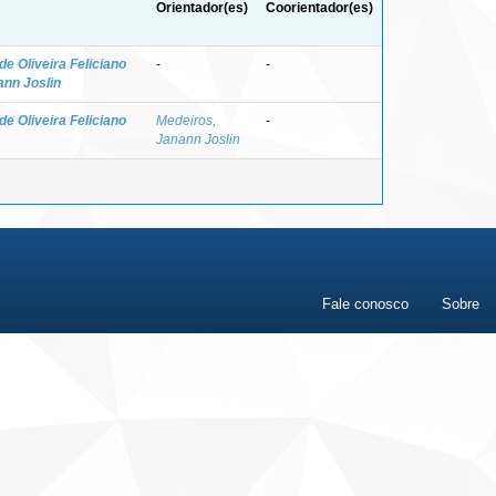
Orientador(es)
Coorientador(es)
de Oliveira Feliciano
-
-
ann Joslin
de Oliveira Feliciano
Medeiros,
-
Janann Joslin
Fale conosco
Sobre