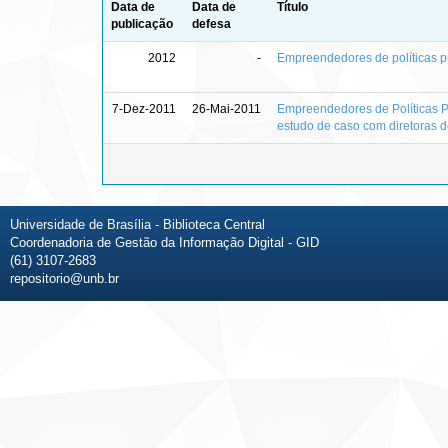
Data de
Data de
Título
publicação
defesa
2012
-
Empreendedores de políticas 
7-Dez-2011
26-Mai-2011
Empreendedores de Políticas 
estudo de caso com diretoras de
Universidade de Brasília - Biblioteca Central
Coordenadoria de Gestão da Informação Digital - GID
(61) 3107-2683
repositorio@unb.br