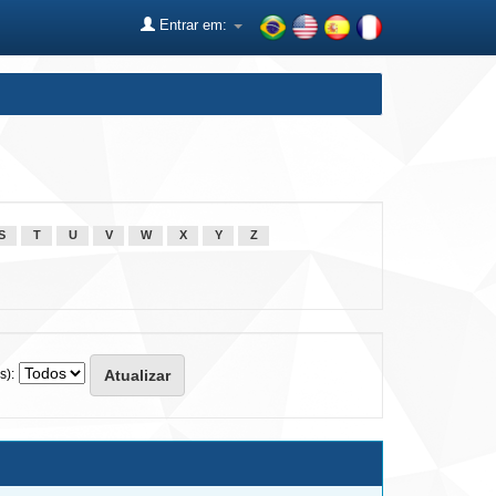
Entrar em:
S
T
U
V
W
X
Y
Z
s):