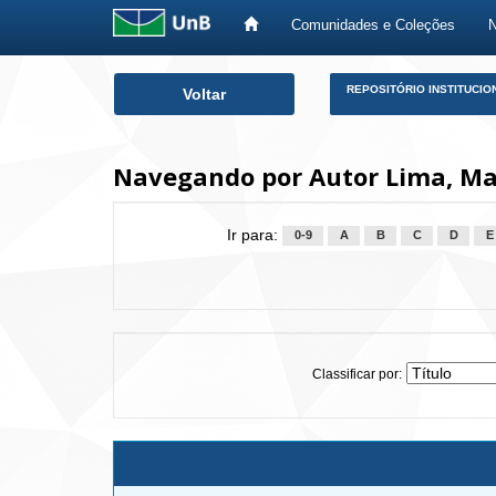
Comunidades e Coleções
Skip
REPOSITÓRIO INSTITUCIO
Voltar
navigation
Navegando por Autor Lima, Mari
Ir para:
0-9
A
B
C
D
E
Classificar por: