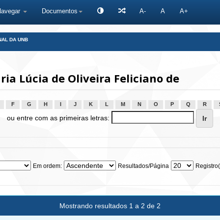
Navegar
Documentos
A-
A
A+
NAL DA UNB
a Lúcia de Oliveira Feliciano de
F
G
H
I
J
K
L
M
N
O
P
Q
R
ou entre com as primeiras letras:
Em ordem:
Resultados/Página
Registro(
Mostrando resultados 1 a 2 de 2