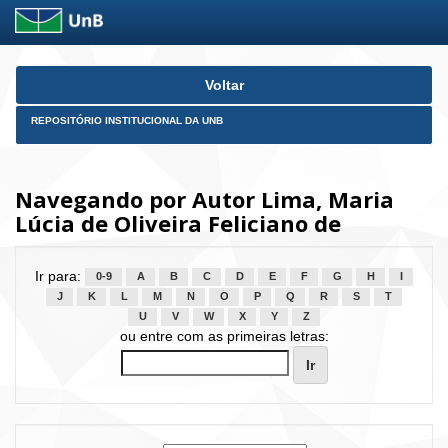
Skip
Voltar
navigation
REPOSITÓRIO INSTITUCIONAL DA UNB
Navegando por Autor Lima, Maria
Lúcia de Oliveira Feliciano de
Ir para:
0-9
A
B
C
D
E
F
G
H
I
J
K
L
M
N
O
P
Q
R
S
T
U
V
W
X
Y
Z
ou entre com as primeiras letras: