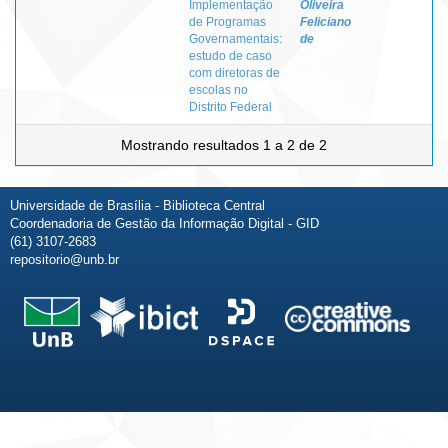
Implementação
Oliveira
de Programas
Feliciano
Governamentais:
de
estudo de caso
com diretoras de
escolas no
Distrito Federal
Mostrando resultados 1 a 2 de 2
Universidade de Brasília - Biblioteca Central
Coordenadoria de Gestão da Informação Digital - GID
(61) 3107-2683
repositorio@unb.br
Fale conosco