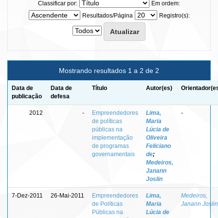
Classificar por:
Em ordem:
Resultados/Página
Registro(s):
Mostrando resultados 1 a 2 de 2
Data de
Data de
Título
Autor(es)
Orientador(e
publicação
defesa
2012
-
Empreendedores
Lima,
-
de políticas
Maria
públicas na
Lúcia de
implementação
Oliveira
de programas
Feliciano
governamentais
de
;
Medeiros,
Janann
Joslin
7-Dez-2011
26-Mai-2011
Empreendedores
Lima,
Medeiros,
de Políticas
Maria
Janann Joslin
Públicas na
Lúcia de