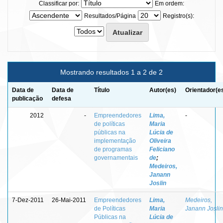
Classificar por:
Em ordem:
Resultados/Página
Registro(s):
Mostrando resultados 1 a 2 de 2
Data de
Data de
Título
Autor(es)
Orientador(e
publicação
defesa
2012
-
Empreendedores
Lima,
-
de políticas
Maria
públicas na
Lúcia de
implementação
Oliveira
de programas
Feliciano
governamentais
de
;
Medeiros,
Janann
Joslin
7-Dez-2011
26-Mai-2011
Empreendedores
Lima,
Medeiros,
de Políticas
Maria
Janann Joslin
Públicas na
Lúcia de