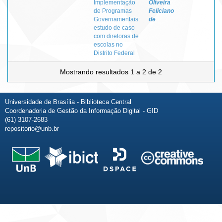
Implementação
Oliveira
de Programas
Feliciano
Governamentais:
de
estudo de caso
com diretoras de
escolas no
Distrito Federal
Mostrando resultados 1 a 2 de 2
Universidade de Brasília - Biblioteca Central
Coordenadoria de Gestão da Informação Digital - GID
(61) 3107-2683
repositorio@unb.br
Fale conosco