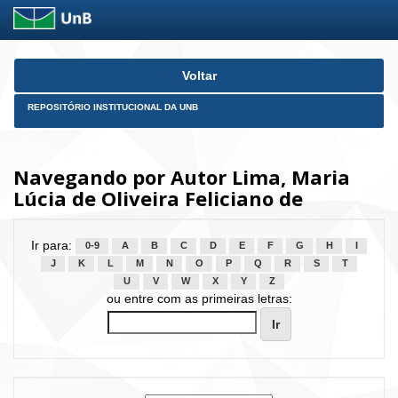
Skip
Voltar
navigation
REPOSITÓRIO INSTITUCIONAL DA UNB
Navegando por Autor Lima, Maria
Lúcia de Oliveira Feliciano de
Ir para:
0-9
A
B
C
D
E
F
G
H
I
J
K
L
M
N
O
P
Q
R
S
T
U
V
W
X
Y
Z
ou entre com as primeiras letras: