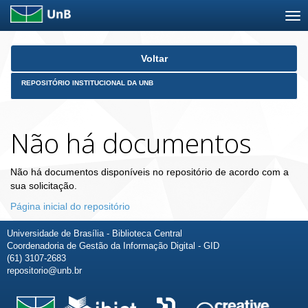
Skip
Voltar
navigation
REPOSITÓRIO INSTITUCIONAL DA UNB
Não há documentos
Não há documentos disponíveis no repositório de acordo com a
sua solicitação.
Página inicial do repositório
Universidade de Brasília - Biblioteca Central
Coordenadoria de Gestão da Informação Digital - GID
(61) 3107-2683
repositorio@unb.br