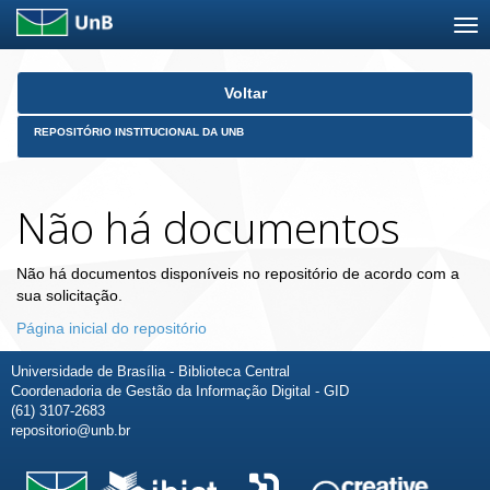
Skip
Voltar
navigation
REPOSITÓRIO INSTITUCIONAL DA UNB
Não há documentos
Não há documentos disponíveis no repositório de acordo com a
sua solicitação.
Página inicial do repositório
Universidade de Brasília - Biblioteca Central
Coordenadoria de Gestão da Informação Digital - GID
(61) 3107-2683
repositorio@unb.br