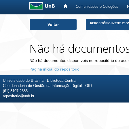
Comunidades e Coleções
Skip
REPOSITÓRIO INSTITUCIO
Voltar
navigation
Não há documento
Não há documentos disponíveis no repositório de acor
Página inicial do repositório
Universidade de Brasília - Biblioteca Central
Coordenadoria de Gestão da Informação Digital - GID
(61) 3107-2683
repositorio@unb.br