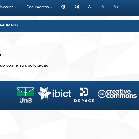
Navegar
Documentos
A-
A
A+
NAL DA UNB
s
do com a sua solicitação.