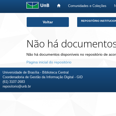
Comunidades e Coleções
Skip
REPOSITÓRIO INSTITUCIO
Voltar
navigation
Não há documento
Não há documentos disponíveis no repositório de acor
Página inicial do repositório
Universidade de Brasília - Biblioteca Central
Coordenadoria de Gestão da Informação Digital - GID
(61) 3107-2683
repositorio@unb.br