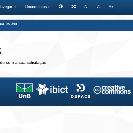
Navegar
Documentos
A-
A
A+
NAL DA UNB
s
do com a sua solicitação.