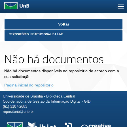
Skip
Voltar
navigation
REPOSITÓRIO INSTITUCIONAL DA UNB
Não há documentos
Não há documentos disponíveis no repositório de acordo com a
sua solicitação.
Página inicial do repositório
Universidade de Brasília - Biblioteca Central
Coordenadoria de Gestão da Informação Digital - GID
(61) 3107-2683
repositorio@unb.br