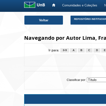
Comunidades e Coleções
Skip
REPOSITÓRIO INSTITUCIO
Voltar
navigation
Navegando por Autor Lima, Fr
Ir para:
0-9
A
B
C
D
E
Classificar por: