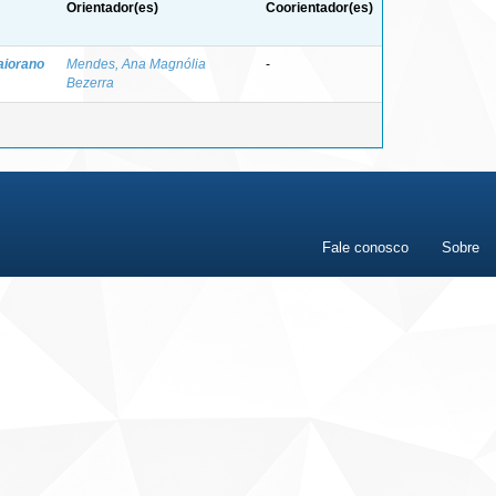
Orientador(es)
Coorientador(es)
aiorano
Mendes, Ana Magnólia
-
Bezerra
Fale conosco
Sobre