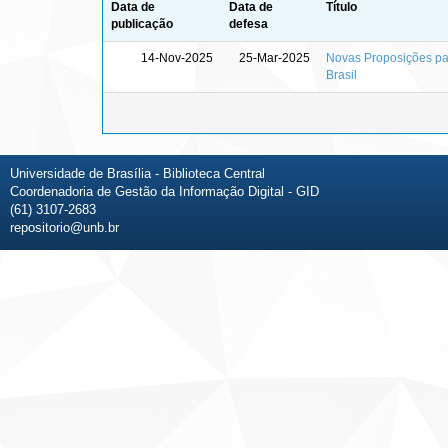
Data de
Data de
Título
publicação
defesa
14-Nov-2025
25-Mar-2025
Novas Proposições pa
Brasil
Universidade de Brasília - Biblioteca Central
Coordenadoria de Gestão da Informação Digital - GID
(61) 3107-2683
repositorio@unb.br