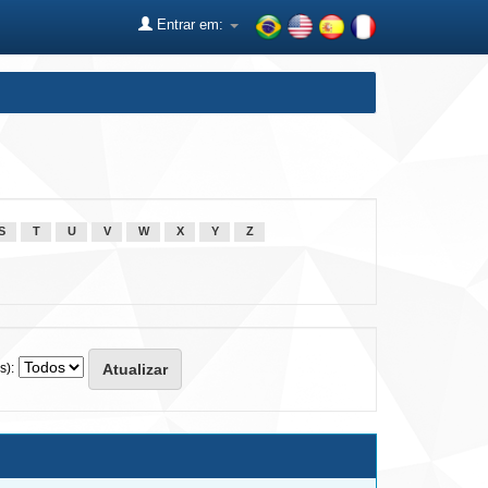
Entrar em:
S
T
U
V
W
X
Y
Z
s):