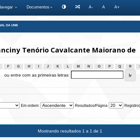
Navegar
Documentos
A-
A
A+
NAL DA UNB
anciny Tenório Cavalcante Maiorano de
F
G
H
I
J
K
L
M
N
O
P
Q
R
ou entre com as primeiras letras:
Em ordem:
Resultados/Página
Registro(
Mostrando resultados 1 a 1 de 1