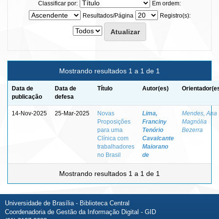
Classificar por:
Em ordem:
Resultados/Página
Registro(s):
Mostrando resultados 1 a 1 de 1
Data de
Data de
Título
Autor(es)
Orientador(e
publicação
defesa
14-Nov-2025
25-Mar-2025
Novas
Lima,
Mendes, Ana
Proposições
Franciny
Magnólia
para uma
Tenório
Bezerra
Clínica com
Cavalcante
trabalhadores
Maiorano
no Brasil
de
Mostrando resultados 1 a 1 de 1
Universidade de Brasília - Biblioteca Central
Coordenadoria de Gestão da Informação Digital - GID