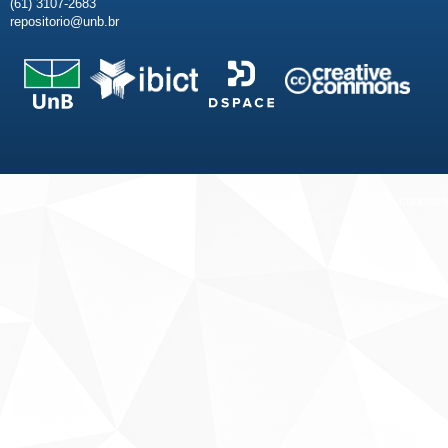
(61) 3107-2683
repositorio@unb.br
Fale conosco
Sobre