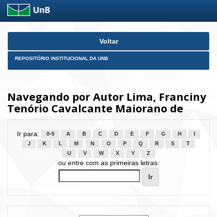
Skip
Voltar
navigation
REPOSITÓRIO INSTITUCIONAL DA UNB
Navegando por Autor Lima, Franciny
Tenório Cavalcante Maiorano de
Ir para:
0-9
A
B
C
D
E
F
G
H
I
J
K
L
M
N
O
P
Q
R
S
T
U
V
W
X
Y
Z
ou entre com as primeiras letras: