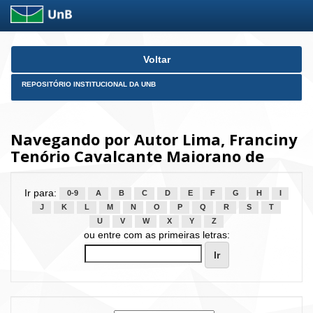
Skip
Voltar
navigation
REPOSITÓRIO INSTITUCIONAL DA UNB
Navegando por Autor Lima, Franciny
Tenório Cavalcante Maiorano de
Ir para:
0-9
A
B
C
D
E
F
G
H
I
J
K
L
M
N
O
P
Q
R
S
T
U
V
W
X
Y
Z
ou entre com as primeiras letras: