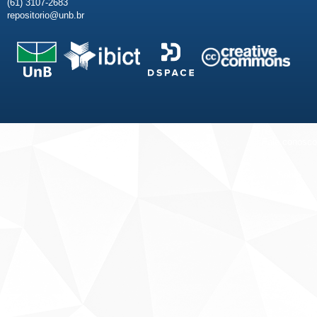
(61) 3107-2683
repositorio@unb.br
Fale conosco
Sobre