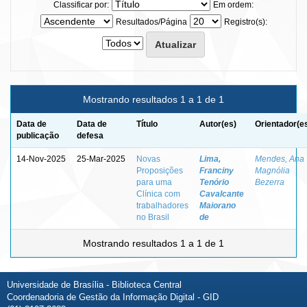
Classificar por:
Em ordem:
Resultados/Página
Registro(s):
Mostrando resultados 1 a 1 de 1
Data de
Data de
Título
Autor(es)
Orientador(e
publicação
defesa
14-Nov-2025
25-Mar-2025
Novas
Lima,
Mendes, Ana
Proposições
Franciny
Magnólia
para uma
Tenório
Bezerra
Clínica com
Cavalcante
trabalhadores
Maiorano
no Brasil
de
Mostrando resultados 1 a 1 de 1
Universidade de Brasília - Biblioteca Central
Coordenadoria de Gestão da Informação Digital - GID