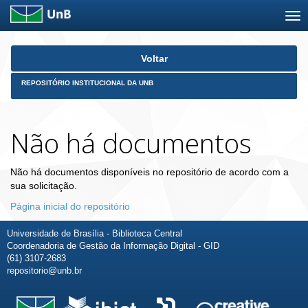
Skip
Voltar
navigation
REPOSITÓRIO INSTITUCIONAL DA UNB
Não há documentos
Não há documentos disponíveis no repositório de acordo com a
sua solicitação.
Página inicial do repositório
Universidade de Brasília - Biblioteca Central
Coordenadoria de Gestão da Informação Digital - GID
(61) 3107-2683
repositorio@unb.br