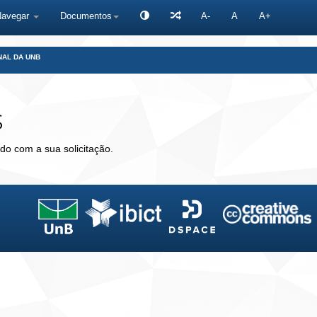
Navegar
Documentos
A-
A
A+
NAL DA UNB
s
do com a sua solicitação.