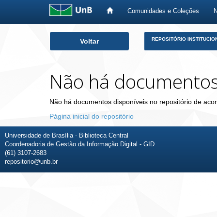
Comunidades e Coleções
Skip
REPOSITÓRIO INSTITUCIO
Voltar
navigation
Não há documento
Não há documentos disponíveis no repositório de acor
Página inicial do repositório
Universidade de Brasília - Biblioteca Central
Coordenadoria de Gestão da Informação Digital - GID
(61) 3107-2683
repositorio@unb.br