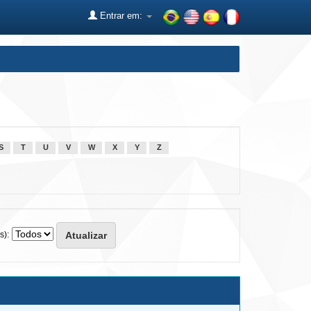
Entrar em:
S
T
U
V
W
X
Y
Z
s):