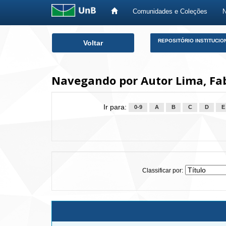
Comunidades e Coleções
Skip
REPOSITÓRIO INSTITUCIO
Voltar
navigation
Navegando por Autor Lima, Fa
Ir para:
0-9
A
B
C
D
E
Classificar por: