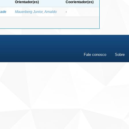
Orientador(es)
Coorientador(es)
rade
Mauerberg Junior, Arnaldo
-
Fale conosco
Sobre