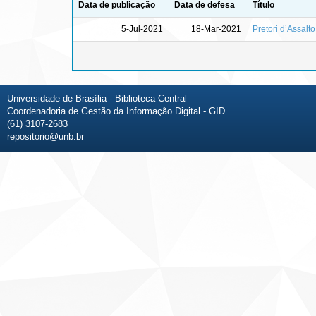
Data de publicação
Data de defesa
Título
5-Jul-2021
18-Mar-2021
Pretori d’Assalto
Universidade de Brasília - Biblioteca Central
Coordenadoria de Gestão da Informação Digital - GID
(61) 3107-2683
repositorio@unb.br