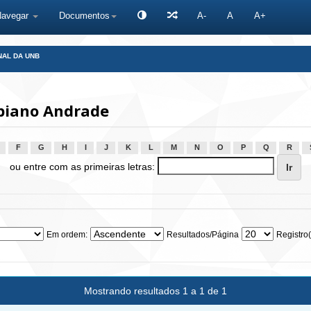
Navegar
Documentos
A-
A
A+
NAL DA UNB
biano Andrade
F
G
H
I
J
K
L
M
N
O
P
Q
R
ou entre com as primeiras letras:
Em ordem:
Resultados/Página
Registro(
Mostrando resultados 1 a 1 de 1